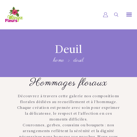
ACCUEIL
UNIVERS
Deuil
PRESTATIONS
home
deuil
RÉALISATIONS
Hommages floraux
JOURNAL FLORAL
CONTACT
Découvrez à travers cette galerie nos compositions
florales dédiées au recueillement et à l'hommage.
Chaque création est pensée avec soin pour exprimer
la délicatesse, le respect et l'affection en ces
moments difficiles.
Couronnes, gerbes, coussins ou bouquets : nos
arrangements reflètent la sérénité et la dignité
nécessaires pour honorer vos proches. Nous vous